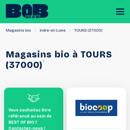
Magasins bio
Indre-et-Loire
TOURS (37000)
Magasins
bio
à
TOURS
7
(37000)
Vous souhaitez être
référencé au sein de
BEST OF BIO ?
Contactez-nous !