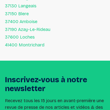
37130 Langeais
37150 Blere
37400 Amboise
37190 Azay-Le-Rideau
37600 Loches
41400 Montrichard
Inscrivez-vous
à
notre
newsletter
Recevez tous les 15 jours en avant-première une
revue de presse de nos articles et vidéos & des