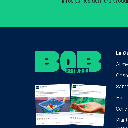
infos sur les derniers produ
Le G
Alime
Cosm
Santé
Habit
Serv
Plant
prem