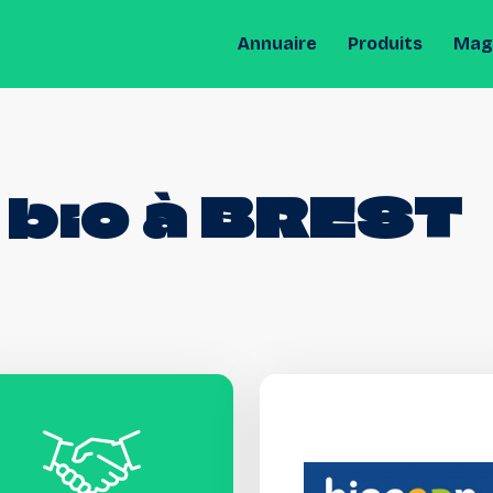
Annuaire
Produits
Maga
bio
à
BREST