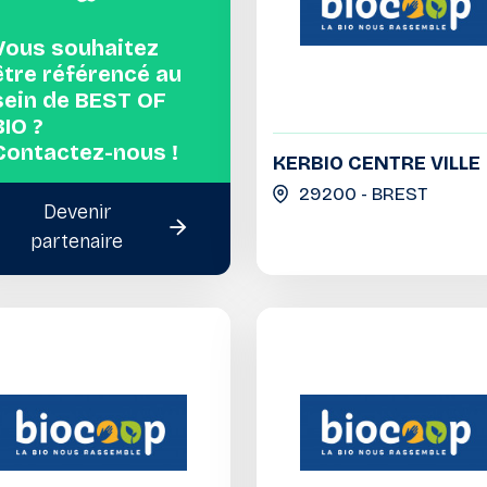
Vous souhaitez
être référencé au
sein de BEST OF
BIO ?
Contactez-nous !
KERBIO CENTRE VILLE
29200 - BREST
Devenir
partenaire