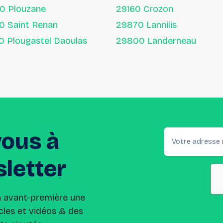
80 Plouzane
29160 Crozon
29290 Saint Renan
29870 Lannilis
29470 Plougastel Daoulas
29800 Landerneau
vous
à
letter
n avant-première une
cles et vidéos & des