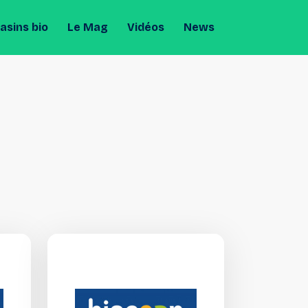
sins bio
Le Mag
Vidéos
News