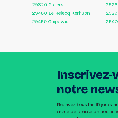
29820 Guilers
292
29480 Le Relecq Kerhuon
29490 Guipavas
Inscrivez-
notre
news
Recevez tous les 15 jours e
revue de presse de nos arti