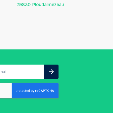
29830 Ploudalmezeau