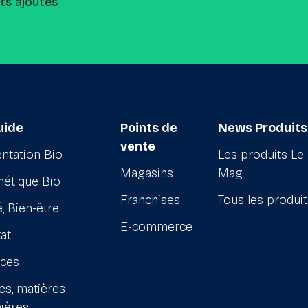
its ajoutés
uide
Points de
News Produits
vente
ntation Bio
Les produits Le
Magasins
Mag
étique Bio
Franchises
Tous les produi
, Bien-être
E-commerce
at
ices
es, matières
ières