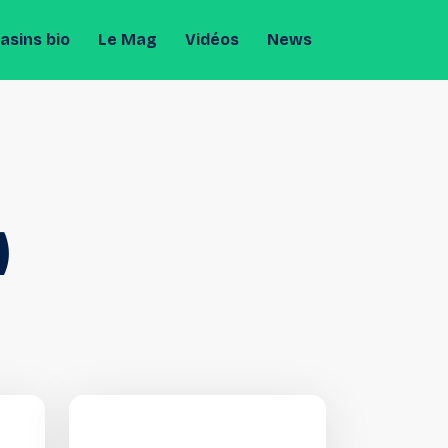
sins bio
Le Mag
Vidéos
News
)