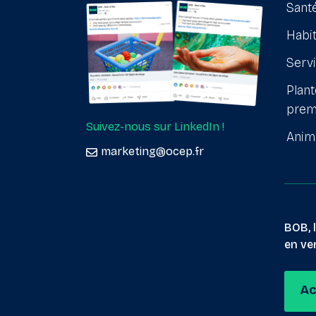
Santé
Habit
Serv
Plant
prem
Suivez-nous sur LinkedIn !
Anim
marketing@ocep.fr
BOB, 
en ver
Ac