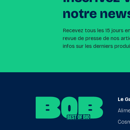
notre
news
Recevez tous les 15 jours e
revue de presse de nos arti
infos sur les derniers produ
Le G
Alime
Cosm