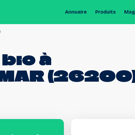
Annuaire
Produits
Maga
)
bio
à
IMAR
(26200