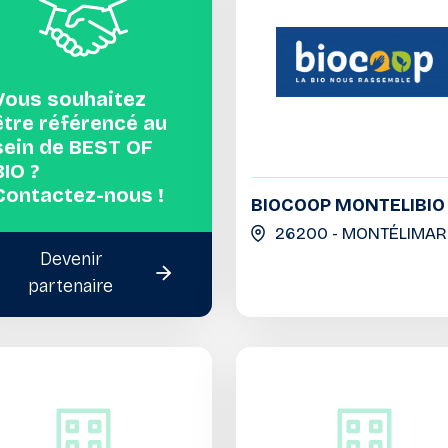
Vous souhaitez
être référencé au
sein de BEST OF
BIO ?
Contactez-nous !
BIOCOOP MONTELIBIO
26200 - MONTÉLIMAR
Devenir
partenaire