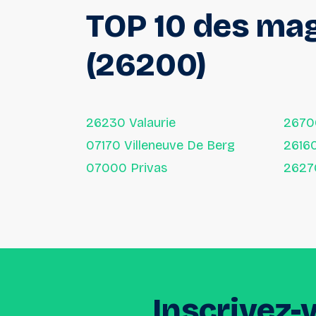
TOP
10
des
mag
(26200)
26230 Valaurie
2670
07170 Villeneuve De Berg
2616
07000 Privas
Inscrivez-