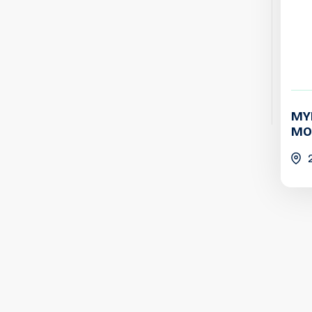
MY
MO