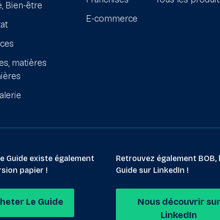
, Bien-être
E-commerce
at
ices
es, matières
ières
alerie
le Guide existe également
Retrouvez également BOB, 
sion papier !
Guide sur LinkedIn !
heter Le Guide
Nous découvrir su
LinkedIn