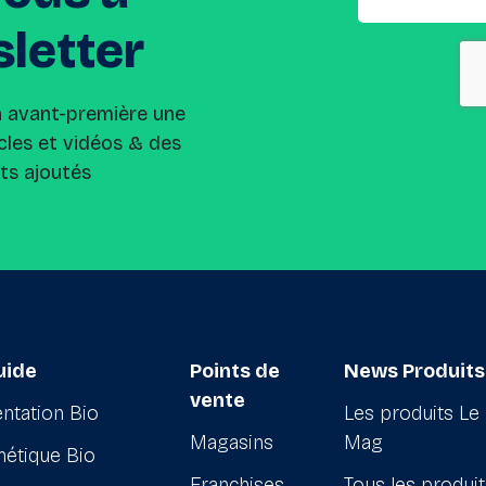
letter
n avant-première une
cles et vidéos & des
its ajoutés
uide
Points de
News Produits
vente
ntation Bio
Les produits Le
Magasins
Mag
étique Bio
Franchises
Tous les produi