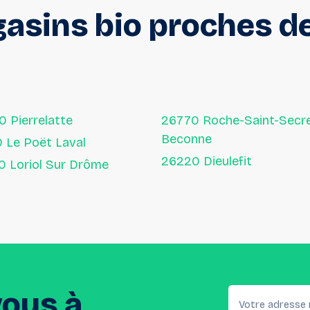
asins
bio
proches
d
0 Pierrelatte
26770 Roche-Saint-Secret-
Beconne
0 Le Poët Laval
26220 Dieulefit
26270 Loriol Sur Drôme
vous
à