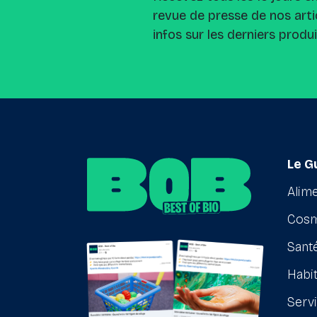
revue de presse de nos arti
infos sur les derniers produ
Le G
Alime
Cosm
Santé
Habit
Serv