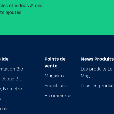
cles et vidéos & des
its ajoutés
uide
Points de
News Produits
vente
ntation Bio
Les produits Le
Magasins
Mag
étique Bio
Franchises
Tous les produi
, Bien-être
E-commerce
at
ices