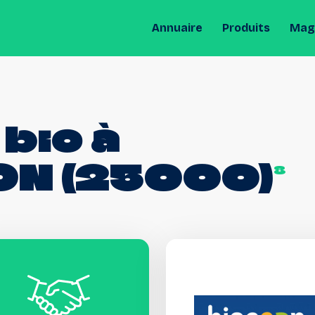
Annuaire
Produits
Maga
bio
à
ON
(25000)
8