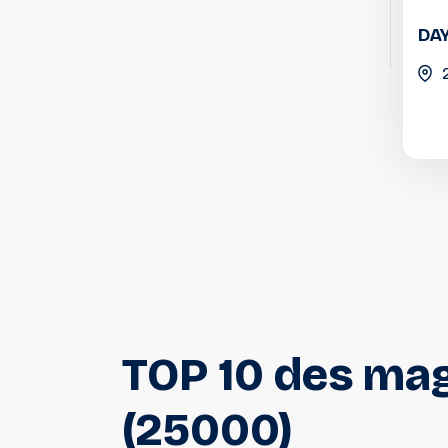
DA
TOP
10
des
mag
(25000)