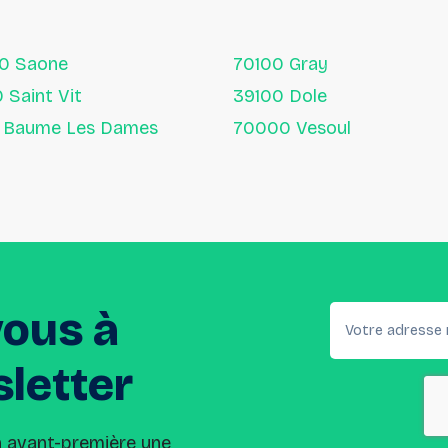
60 Saone
70100 Gray
25410 Saint Vit
39100 Dole
25110 Baume Les Dames
70000 Vesoul
vous
à
letter
n avant-première une