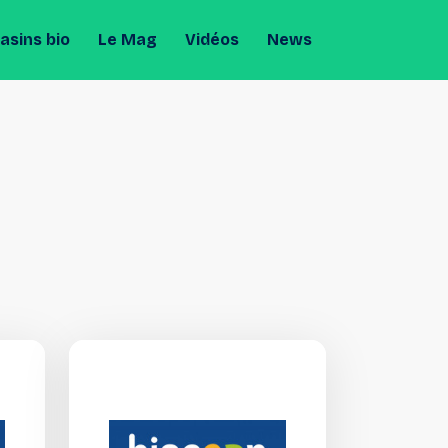
sins bio
Le Mag
Vidéos
News