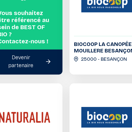
Vous souhaitez
être référencé au
sein de BEST OF
BIO ?
Contactez-nous !
BIOCOOP LA CANOPÉE
MOUILLERE BESANÇO
Devenir
25000 - BESANÇON
partenaire