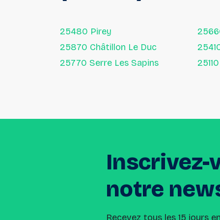
25480 Pirey
256
25870 Châtillon Le Duc
25770 Serre Les Sapins
Inscrivez-
notre
news
Recevez tous les 15 jours e