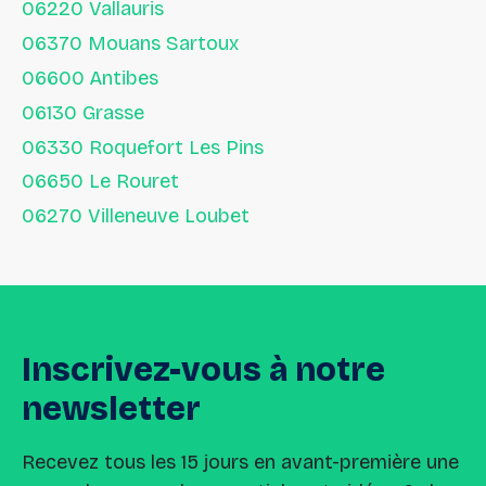
06220 Vallauris
06370 Mouans Sartoux
06600 Antibes
06130 Grasse
06330 Roquefort Les Pins
06650 Le Rouret
06270 Villeneuve Loubet
Inscrivez-vous
à
notre
newsletter
Recevez tous les 15 jours en avant-première une