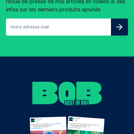
revue de presse de nos articles et vidéos & des
infos sur les derniers produits ajoutés