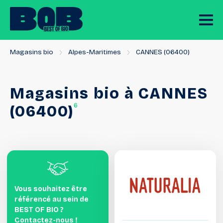
Magasins bio
Alpes-Maritimes
CANNES (06400)
Magasins
bio
à
CANNES
6
(06400)
Vous souhaitez être
référencé au sein de
BEST OF BIO ?
Contactez-nous !