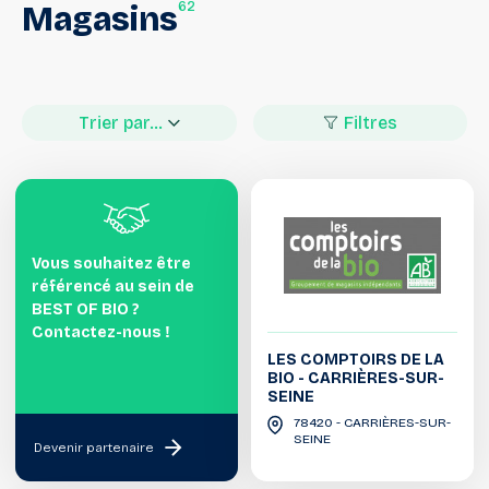
62
Magasins
Trier par...
Filtres
Vous souhaitez être
référencé au sein de
BEST OF BIO ?
Contactez-nous !
LES COMPTOIRS DE LA
BIO - CARRIÈRES-SUR-
SEINE
78420 - CARRIÈRES-SUR-
SEINE
Devenir partenaire