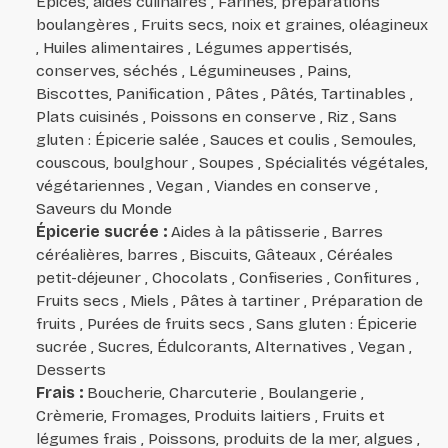
Épices, aides culinaires , Farines, préparations
boulangères , Fruits secs, noix et graines, oléagineux
, Huiles alimentaires , Légumes appertisés,
conserves, séchés , Légumineuses , Pains,
Biscottes, Panification , Pâtes , Pâtés, Tartinables ,
Plats cuisinés , Poissons en conserve , Riz , Sans
gluten : Épicerie salée , Sauces et coulis , Semoules,
couscous, boulghour , Soupes , Spécialités végétales,
végétariennes , Vegan , Viandes en conserve ,
Saveurs du Monde
Épicerie sucrée
:
Aides à la pâtisserie , Barres
céréalières, barres , Biscuits, Gâteaux , Céréales
petit-déjeuner , Chocolats , Confiseries , Confitures ,
Fruits secs , Miels , Pâtes à tartiner , Préparation de
fruits , Purées de fruits secs , Sans gluten : Épicerie
sucrée , Sucres, Édulcorants, Alternatives , Vegan ,
Desserts
Frais
:
Boucherie, Charcuterie , Boulangerie ,
Crèmerie, Fromages, Produits laitiers , Fruits et
légumes frais , Poissons, produits de la mer, algues ,