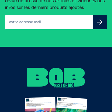
revue de presse de nos articles et vidéos & des
infos sur les derniers produits ajoutés