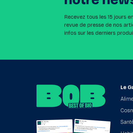
Recevez tous les 15 jours e
revue de presse de nos arti
infos sur les derniers produ
Le G
Alime
Cosm
Santé