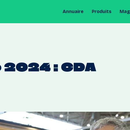
Annuaire
Produits
Maga
o
2024
:
CDA