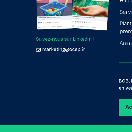
Habit
Serv
Plant
prem
Suivez-nous sur LinkedIn !
Anim
marketing@ocep.fr
BOB, 
en ver
Ac