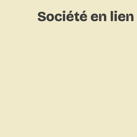
Société
en
lien
Cda france
11100 - Narbonne