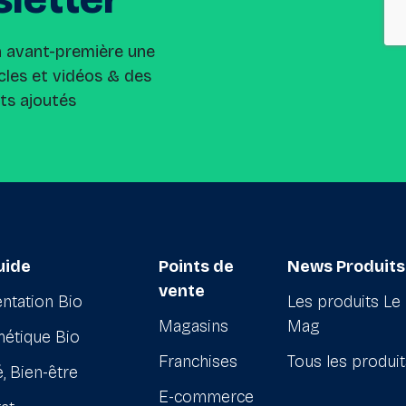
n avant-première une
cles et vidéos & des
its ajoutés
uide
Points de
News Produits
vente
ntation Bio
Les produits Le
Magasins
Mag
étique Bio
Franchises
Tous les produi
, Bien-être
E-commerce