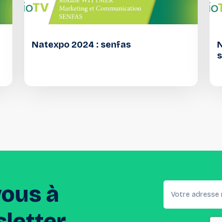
Natexpo 2024 : senfas
N
s
vous
à
letter