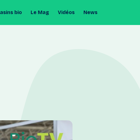
sins bio
Le Mag
Vidéos
News