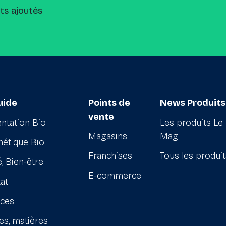
its ajoutés
uide
Points de
News Produits
vente
ntation Bio
Les produits Le
Magasins
Mag
étique Bio
Franchises
Tous les produi
, Bien-être
E-commerce
at
ices
es, matières