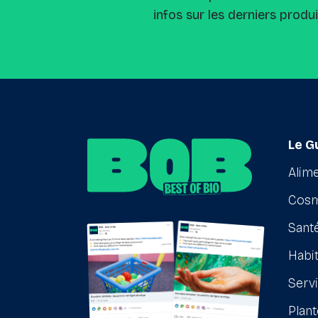
infos sur les derniers produ
Le G
Alime
Cosm
Santé
Habit
Serv
Plant