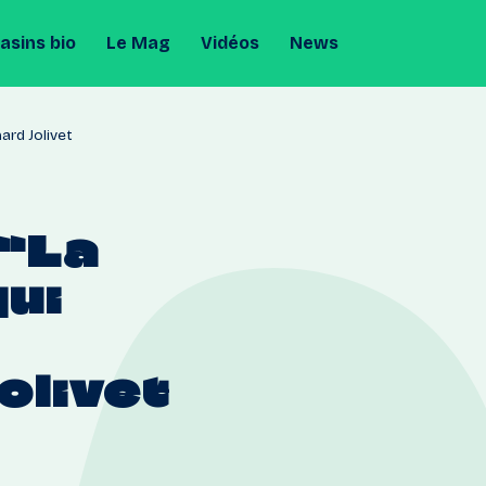
sins bio
Le Mag
Vidéos
News
ard Jolivet
“La
qui
olivet