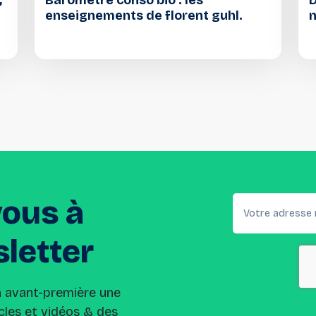
,
Baromètre conso bio : les
D
enseignements de florent guhl.
n
vous
à
letter
n avant-première une
cles et vidéos & des