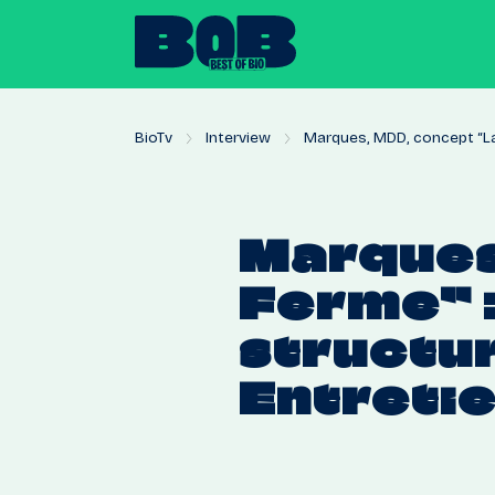
BioTv
Interview
Marques, MDD, concept “La F
Marques
Ferme”
structu
Entreti