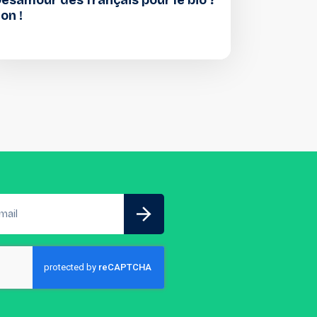
ésamour des français pour le bio ?
on !