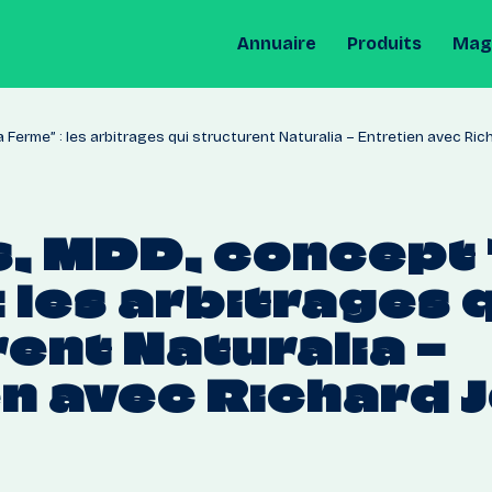
Annuaire
Produits
Maga
erme” : les arbitrages qui structurent Naturalia – Entretien avec Rich
,
MDD,
concept
:
les
arbitrages
rent
Naturalia
–
en
avec
Richard
J